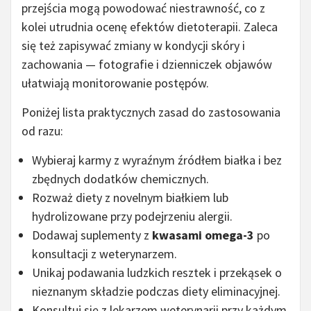
przejścia mogą powodować niestrawność, co z
kolei utrudnia ocenę efektów dietoterapii. Zaleca
się też zapisywać zmiany w kondycji skóry i
zachowania — fotografie i dzienniczek objawów
ułatwiają monitorowanie postępów.
Poniżej lista praktycznych zasad do zastosowania
od razu:
Wybieraj karmy z wyraźnym źródłem białka i bez
zbędnych dodatków chemicznych.
Rozważ diety z novelnym białkiem lub
hydrolizowane przy podejrzeniu alergii.
Dodawaj suplementy z
kwasami omega-3
po
konsultacji z weterynarzem.
Unikaj podawania ludzkich resztek i przekąsek o
nieznanym składzie podczas diety eliminacyjnej.
Konsultuj się z lekarzem weterynarii przy każdym