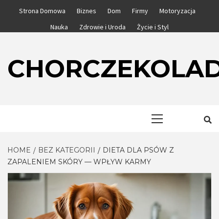
Skip
Strona Domowa
Biznes
Dom
Firmy
Motoryzacja
to
Nauka
Zdrowie i Uroda
Życie i Styl
content
CHORCZEKOLA
Primary
Menu
HOME
BEZ KATEGORII
DIETA DLA PSÓW Z
ZAPALENIEM SKÓRY — WPŁYW KARMY