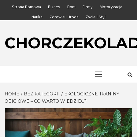
Skip
Strona Domowa
Biznes
Dom
Firmy
Motoryzacja
to
Nauka
Zdrowie i Uroda
Życie i Styl
content
CHORCZEKOLA
Primary
Menu
HOME
BEZ KATEGORII
EKOLOGICZNE TKANINY
OBICIOWE – CO WARTO WIEDZIEĆ?