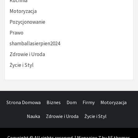
Kuchnia
Motoryzacja
Pozycjonowanie
Prawo
shamballasierpien2024
Zdrowie i Uroda
Życie i Styl
Strona Domowa
Biznes
Dom
Firmy
Motoryzacja
Nauka
Zdrowie i Uroda
Życie i Styl
Copyright © All rights reserved.
|
Magazine 7
by AF themes.