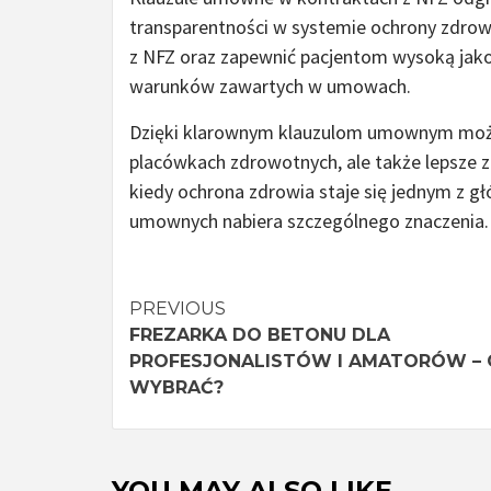
transparentności w systemie ochrony zdrow
z NFZ oraz zapewnić pacjentom wysoką jako
warunków zawartych w umowach.
Dzięki klarownym klauzulom umownym możli
placówkach zdrowotnych, ale także lepsze z
kiedy ochrona zdrowia staje się jednym z g
umownych nabiera szczególnego znaczenia.
Continue
PREVIOUS
FREZARKA DO BETONU DLA
Reading
PROFESJONALISTÓW I AMATORÓW – 
WYBRAĆ?
YOU MAY ALSO LIKE