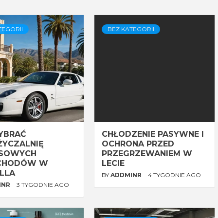
TEGORII
BEZ KATEGORII
YBRAĆ
CHŁODZENIE PASYWNE I
YCZALNIĘ
OCHRONA PRZED
USOWYCH
PRZEGRZEWANIEM W
CHODÓW W
LECIE
LLA
BY
ADDMINR
4 TYGODNIE AGO
INR
3 TYGODNIE AGO