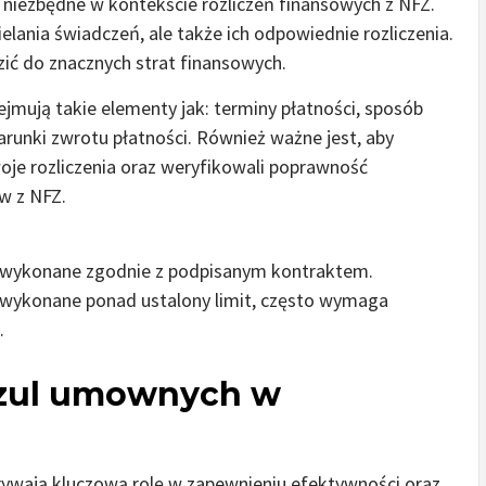
 niezbędne w kontekście rozliczeń finansowych z NFZ.
lania świadczeń, ale także ich odpowiednie rozliczenia.
ić do znacznych strat finansowych.
ejmują takie elementy jak: terminy płatności, sposób
unki zwrotu płatności. Również ważne jest, aby
oje rozliczenia oraz weryfikowali poprawność
w z NFZ.
gi wykonane zgodnie z podpisanym kontraktem.
i wykonane ponad ustalony limit, często wymaga
.
zul umownych w
ywają kluczową rolę w zapewnieniu efektywności oraz