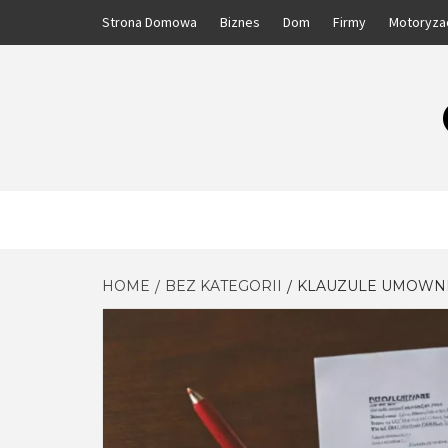
Skip
Strona Domowa
Biznes
Dom
Firmy
Motoryza
to
content
HOME
BEZ KATEGORII
KLAUZULE UMOWNE