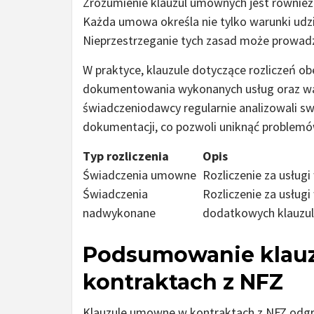
Zrozumienie klauzul umownych jest również
Każda umowa określa nie tylko warunki udzie
Nieprzestrzeganie tych zasad może prowadz
W praktyce, klauzule dotyczące rozliczeń ob
dokumentowania wykonanych usług oraz war
świadczeniodawcy regularnie analizowali sw
dokumentacji, co pozwoli uniknąć problemó
Typ rozliczenia
Opis
Świadczenia umowne
Rozliczenie za usłu
Świadczenia
Rozliczenie za usług
nadwykonane
dodatkowych klauzul
Podsumowanie klau
kontraktach z NFZ
Klauzule umowne w kontraktach z NFZ odgr