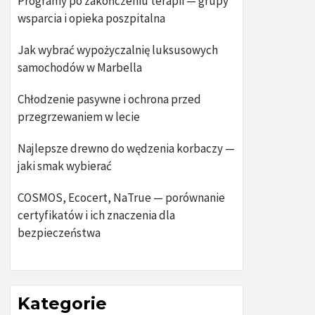
Programy po zakończeniu terapii — grupy
wsparcia i opieka poszpitalna
Jak wybrać wypożyczalnię luksusowych
samochodów w Marbella
Chłodzenie pasywne i ochrona przed
przegrzewaniem w lecie
Najlepsze drewno do wędzenia korbaczy —
jaki smak wybierać
COSMOS, Ecocert, NaTrue — porównanie
certyfikatów i ich znaczenia dla
bezpieczeństwa
Kategorie