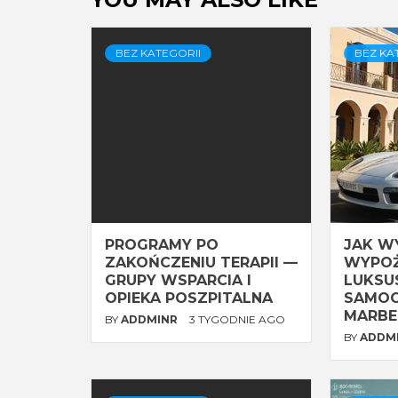
BEZ KATEGORII
BEZ KA
PROGRAMY PO
JAK W
ZAKOŃCZENIU TERAPII —
WYPOŻ
GRUPY WSPARCIA I
LUKS
OPIEKA POSZPITALNA
SAMO
MARBE
BY
ADDMINR
3 TYGODNIE AGO
BY
ADDM