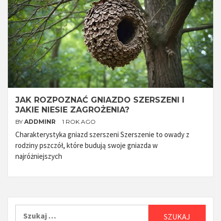
JAK ROZPOZNAĆ GNIAZDO SZERSZENI I
JAKIE NIESIE ZAGROŻENIA?
BY
ADDMINR
1 ROK AGO
Charakterystyka gniazd szerszeni Szerszenie to owady z
rodziny pszczół, które budują swoje gniazda w
najróżniejszych
Szukaj: