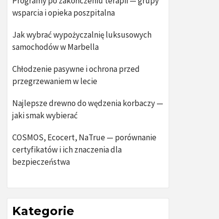
Programy po zakończeniu terapii — grupy
wsparcia i opieka poszpitalna
Jak wybrać wypożyczalnię luksusowych
samochodów w Marbella
Chłodzenie pasywne i ochrona przed
przegrzewaniem w lecie
Najlepsze drewno do wędzenia korbaczy —
jaki smak wybierać
COSMOS, Ecocert, NaTrue — porównanie
certyfikatów i ich znaczenia dla
bezpieczeństwa
Kategorie