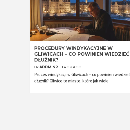
PROCEDURY WINDYKACYJNE W
GLIWICACH – CO POWINIEN WIEDZIEĆ
DŁUŻNIK?
BY
ADDMINR
1 ROK AGO
Proces windykacji w Gliwicach – co powinien wiedzie
dłużnik? Gliwice to miasto, które jak wiele