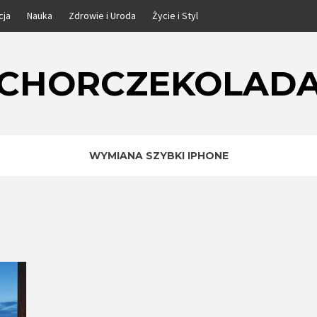
cja
Nauka
Zdrowie i Uroda
Życie i Styl
CHORCZEKOLAD
WYMIANA SZYBKI IPHONE