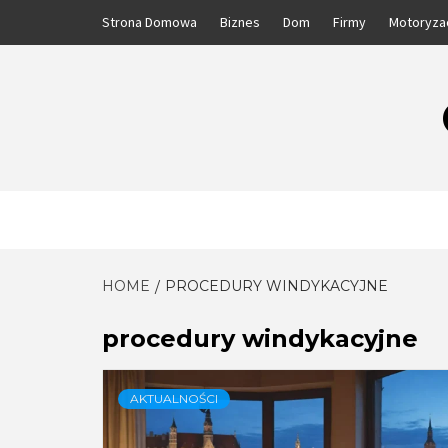
Skip
Strona Domowa
Biznes
Dom
Firmy
Motoryza
to
content
HOME
PROCEDURY WINDYKACYJNE
procedury windykacyjne
AKTUALNOŚCI