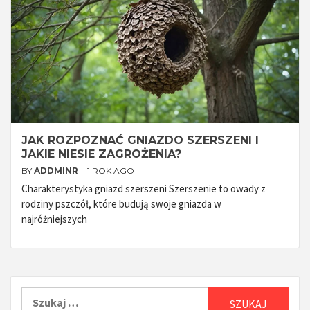
JAK ROZPOZNAĆ GNIAZDO SZERSZENI I
JAKIE NIESIE ZAGROŻENIA?
BY
ADDMINR
1 ROK AGO
Charakterystyka gniazd szerszeni Szerszenie to owady z
rodziny pszczół, które budują swoje gniazda w
najróżniejszych
Szukaj: