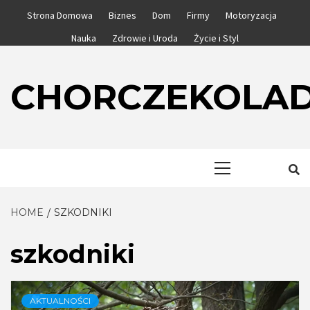
Skip
Strona Domowa
Biznes
Dom
Firmy
Motoryzacja
to
Nauka
Zdrowie i Uroda
Życie i Styl
content
CHORCZEKOLA
Primary
Menu
HOME
SZKODNIKI
szkodniki
AKTUALNOŚCI