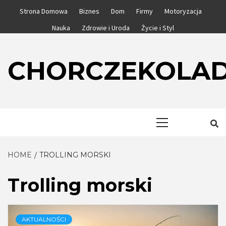
Skip
Strona Domowa
Biznes
Dom
Firmy
Motoryzacja
to
Nauka
Zdrowie i Uroda
Życie i Styl
content
CHORCZEKOLA
Primary
Menu
HOME
TROLLING MORSKI
Trolling morski
AKTUALNOŚCI