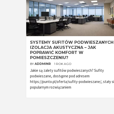
SYSTEMY SUFITÓW PODWIESZANYCH
IZOLACJA AKUSTYCZNA – JAK
POPRAWIĆ KOMFORT W
POMIESZCZENIU?
BY
ADDMINR
1 ROK AGO
Jakie są zalety sufitów podwieszanych? Sufity
podwieszane, dostępne pod adresem
https://punto.pl/oferta/sufity-podwieszane/, stały s
popularnym rozwiązaniem