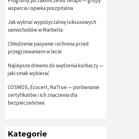
Programy po zakończeniu terapii — grupy
wsparcia i opieka poszpitalna
Jak wybrać wypożyczalnię luksusowych
samochodów w Marbella
Chłodzenie pasywne i ochrona przed
przegrzewaniem w lecie
Najlepsze drewno do wędzenia korbaczy —
jaki smak wybierać
COSMOS, Ecocert, NaTrue — porównanie
certyfikatów i ich znaczenia dla
bezpieczeństwa
Kategorie