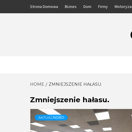
Skip
Strona Domowa
Biznes
Dom
Firmy
Motoryza
to
content
HOME
ZMNIEJSZENIE HAŁASU.
Zmniejszenie hałasu.
AKTUALNOŚCI