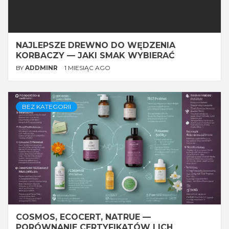
NAJLEPSZE DREWNO DO WĘDZENIA
KORBACZY — JAKI SMAK WYBIERAĆ
BY
ADDMINR
1 MIESIĄC AGO
BEZ KATEGORII
COSMOS, ECOCERT, NATRUE —
PORÓWNANIE CERTYFIKATÓW I ICH