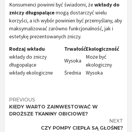
Konsumenci powinni być świadomi, że
wkłady do
zniczy długopalące
mogą dostarczyć wielu
korzyści, a ich wybór powinien być przemyślany, aby
maksymalizować zarówno funkcjonalność, jak i
estetykę prezentowanych zniczy.
Rodzaj wkładu
Trwałość
Ekologiczność
wkłady do zniczy
Może być
Wysoka
długopalące
ekologiczny
wkłady ekologiczne
Średnia
Wysoka
Continue
PREVIOUS
KIEDY WARTO ZAINWESTOWAĆ W
Reading
DROŻSZE TKANINY OBICIOWE?
NEXT
CZY POMPY CIEPŁA SĄ GŁOŚNE?