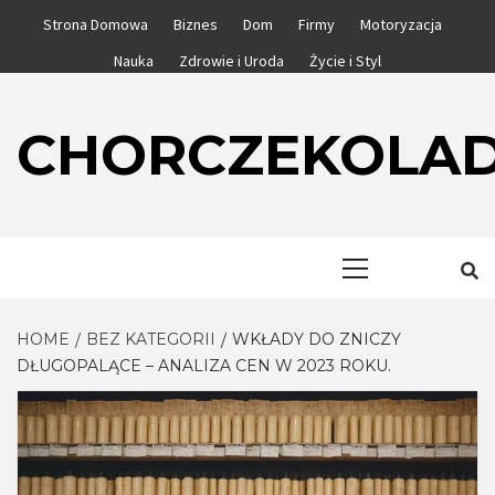
Skip
Strona Domowa
Biznes
Dom
Firmy
Motoryzacja
to
Nauka
Zdrowie i Uroda
Życie i Styl
content
CHORCZEKOLA
Primary
Menu
HOME
BEZ KATEGORII
WKŁADY DO ZNICZY
DŁUGOPALĄCE – ANALIZA CEN W 2023 ROKU.