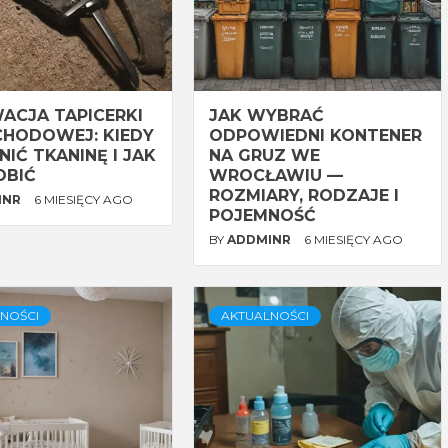
ACJA TAPICERKI
JAK WYBRAĆ
HODOWEJ: KIEDY
ODPOWIEDNI KONTENER
IĆ TKANINĘ I JAK
NA GRUZ WE
OBIĆ
WROCŁAWIU —
ROZMIARY, RODZAJE I
INR
6 MIESIĘCY AGO
POJEMNOŚĆ
BY
ADDMINR
6 MIESIĘCY AGO
NOŚCI
AKTUALNOŚCI