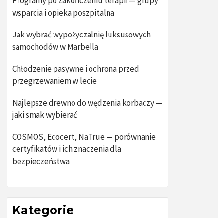
Programy po zakończeniu terapii — grupy
wsparcia i opieka poszpitalna
Jak wybrać wypożyczalnię luksusowych
samochodów w Marbella
Chłodzenie pasywne i ochrona przed
przegrzewaniem w lecie
Najlepsze drewno do wędzenia korbaczy —
jaki smak wybierać
COSMOS, Ecocert, NaTrue — porównanie
certyfikatów i ich znaczenia dla
bezpieczeństwa
Kategorie