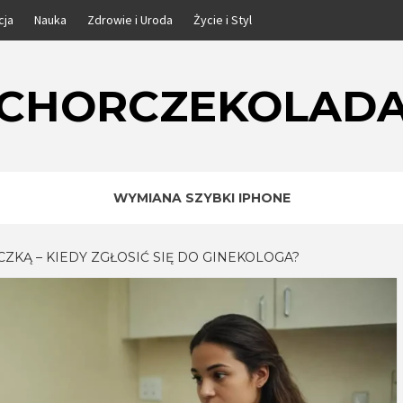
cja
Nauka
Zdrowie i Uroda
Życie i Styl
CHORCZEKOLAD
WYMIANA SZYBKI IPHONE
ZKĄ – KIEDY ZGŁOSIĆ SIĘ DO GINEKOLOGA?