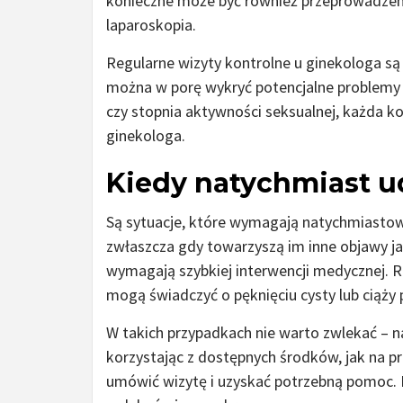
konieczne może być również przeprowadzeni
laparoskopia.
Regularne wizyty kontrolne u ginekologa s
można w porę wykryć potencjalne problemy i
czy stopnia aktywności seksualnej, każda k
ginekologa.
Kiedy natychmiast u
Są sytuacje, które wymagają natychmiastowe
zwłaszcza gdy towarzyszą im inne objawy jak
wymagają szybkiej interwencji medycznej. R
mogą świadczyć o pęknięciu cysty lub ciąży
W takich przypadkach nie warto zwlekać – n
korzystając z dostępnych środków, jak na p
umówić wizytę i uzyskać potrzebną pomoc. Pa