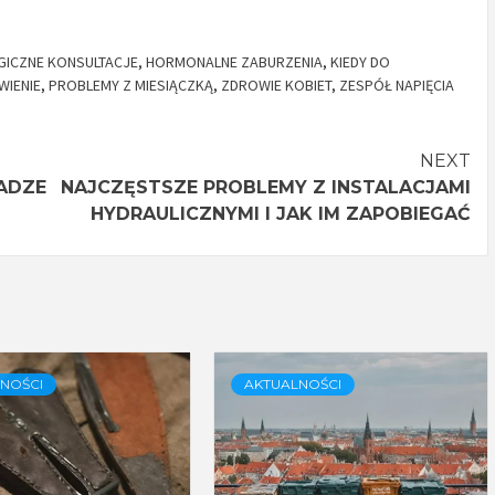
GICZNE KONSULTACJE
,
HORMONALNE ZABURZENIA
,
KIEDY DO
WIENIE
,
PROBLEMY Z MIESIĄCZKĄ
,
ZDROWIE KOBIET
,
ZESPÓŁ NAPIĘCIA
NEXT
ADZE
NAJCZĘSTSZE PROBLEMY Z INSTALACJAMI
HYDRAULICZNYMI I JAK IM ZAPOBIEGAĆ
NOŚCI
AKTUALNOŚCI