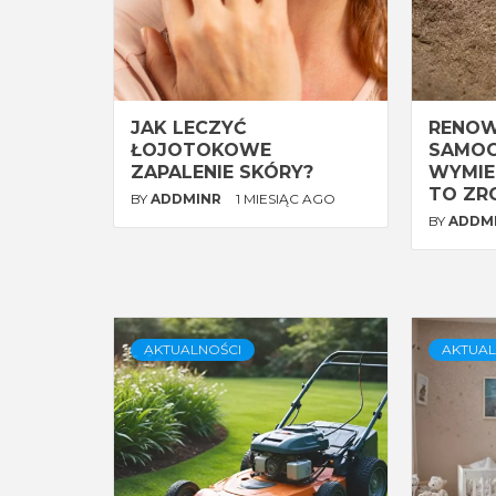
JAK LECZYĆ
RENOW
ŁOJOTOKOWE
SAMOC
ZAPALENIE SKÓRY?
WYMIEN
TO ZR
BY
ADDMINR
1 MIESIĄC AGO
BY
ADDM
AKTUALNOŚCI
AKTUAL