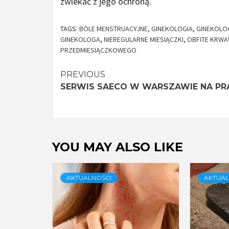
zwlekać z jego ochroną.
TAGS:
BÓLE MENSTRUACYJNE
,
GINEKOLOGIA
,
GINEKOLO
GINEKOLOGA
,
NIEREGULARNE MIESIĄCZKI
,
OBFITE KRWA
PRZEDMIESIĄCZKOWEGO
Continue
PREVIOUS
SERWIS SAECO W WARSZAWIE NA PR
Reading
YOU MAY ALSO LIKE
AKTUALNOŚCI
AKTUAL