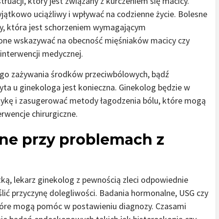
uacji, który jest związany z kurczeniem się macicy.
yjątkowo uciążliwy i wpływać na codzienne życie. Bolesne
y, która jest schorzeniem wymagającym
ą one wskazywać na obecność mięśniaków macicy czy
interwencji medycznej.
ęstego zażywania środków przeciwbólowych, bądź
ta u ginekologa jest konieczna. Ginekolog będzie w
tykę i zasugerować metody łagodzenia bólu, które mogą
rwencje chirurgiczne.
ne przy problemach z
ką, lekarz ginekolog z pewnością zleci odpowiednie
lić przyczynę dolegliwości. Badania hormonalne, USG czy
 które mogą pomóc w postawieniu diagnozy. Czasami