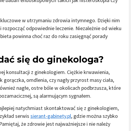
e badań endoskopowych takich jak histeroskopia czy
ą kluczowe w utrzymaniu zdrowia intymnego. Dzięki nim
 rozpocząć odpowiednie leczenie. Niezależnie od wieku
obieta powinna choć raz do roku zasięgnąć porady
dać się do ginekologa?
j konsultacji z ginekologiem. Ciężkie krwawienia,
 gorączka, omdlenia, czy nagły przyrost masy ciała,
ównież nagłe, ostre bóle w okolicach podbrzusza, które
 pozamacicznej, są alarmującym sygnałem.
ajlepiej natychmiast skontaktować się z ginekologiem,
rzykład serwis
sierant-gabinety.pl
, gdzie można szybko
miętaj, że zdrowie jest najważniejsze i nie należy