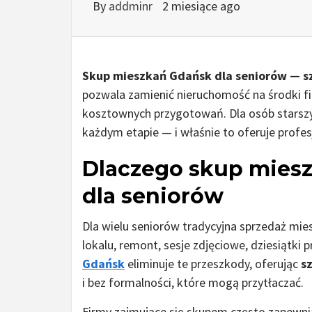
By
addminr
2 miesiące ago
Skup mieszkań Gdańsk dla seniorów — s
pozwala zamienić nieruchomość na środki fi
kosztownych przygotowań. Dla osób starszyc
każdym etapie — i właśnie to oferuje profe
Dlaczego skup miesz
dla seniorów
Dla wielu seniorów tradycyjna sprzedaż mie
lokalu, remont, sesje zdjęciowe, dziesiątki p
Gdańsk
eliminuje te przeszkody, oferując
s
i bez formalności, które mogą przytłaczać.
Firmy zajmujące się skupem często zapewni