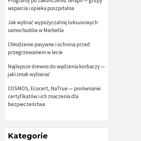
Programy po zakończeniu terapii — grupy
wsparcia i opieka poszpitalna
Jak wybrać wypożyczalnię luksusowych
samochodów w Marbella
Chłodzenie pasywne i ochrona przed
przegrzewaniem w lecie
Najlepsze drewno do wędzenia korbaczy —
jaki smak wybierać
COSMOS, Ecocert, NaTrue — porównanie
certyfikatów i ich znaczenia dla
bezpieczeństwa
Kategorie