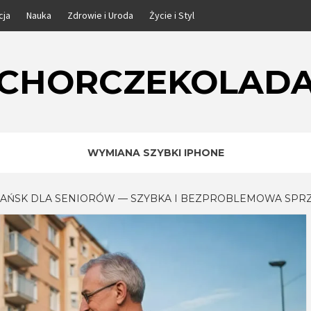
cja
Nauka
Zdrowie i Uroda
Życie i Styl
CHORCZEKOLAD
WYMIANA SZYBKI IPHONE
DAŃSK DLA SENIORÓW — SZYBKA I BEZPROBLEMOWA SPR