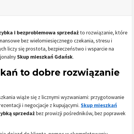
zybka i bezproblemowa sprzedaż
to rozwiązanie, które
nansowe bez wielomiesięcznego czekania, stresu i
h liczy się prostota, bezpieczeństwo i wsparcie na
sjonalny
Skup mieszkań Gdańsk
.
kań to dobre rozwiązanie
szkania wiąże się z licznymi wyzwaniami: przygotowanie
rezentacji i negocjacje z kupującymi.
Skup mieszkań
zybką sprzedaż
bez prowizji pośredników, bez poprawek
ają dojazd do klienta, pomoc w skompletowaniu