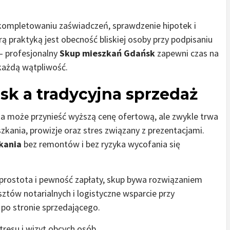
 kompletowaniu zaświadczeń, sprawdzenie hipotek i
ą praktyką jest obecność bliskiej osoby przy podpisaniu
– profesjonalny
Skup mieszkań Gdańsk
zapewni czas na
każdą wątpliwość.
k a tradycyjna sprzedaż
ika może przynieść wyższą cenę ofertową, ale zwykle trwa
zkania, prowizje oraz stres związany z prezentacjami.
kania
bez remontów i bez ryzyka wycofania się
, prostota i pewność zapłaty, skup bywa rozwiązaniem
ztów notarialnych i logistyczne wsparcie przy
 po stronie sprzedającego.
tresu i wizyt obcych osób.