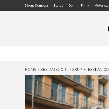
Skip
Strona Domowa
Biznes
Dom
Firmy
Motoryza
to
content
HOME
BEZ KATEGORII
SKUP MIESZKAŃ G