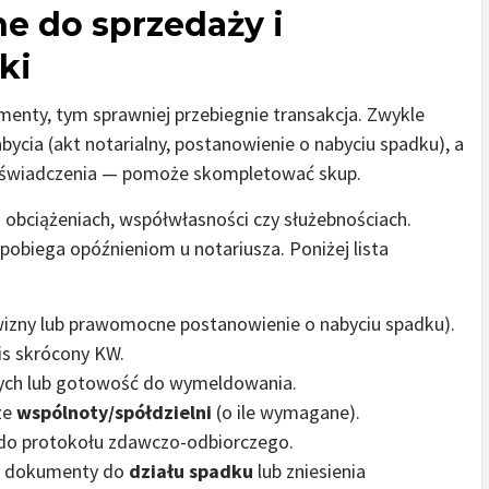
 do sprzedaży i
ki
enty, tym sprawniej przebiegnie transakcja. Zwykle
cia (akt notarialny, postanowienie o nabyciu spadku), a
świadczenia — pomoże skompletować skup.
obciążeniach, współwłasności czy służebnościach.
apobiega opóźnieniom u notariusza. Poniżej lista
wizny lub prawomocne postanowienie o nabyciu spadku).
is skrócony KW.
ych lub gotowość do wymeldowania.
ze
wspólnoty/spółdzielni
(o ile wymagane).
 do protokołu zdawczo-odbiorczego.
 – dokumenty do
działu spadku
lub zniesienia