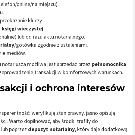
elefon/online/na miejscu).
u.
przekazanie kluczy.
a
księgi wieczystej
.
nalnie) lub od razu aktu notarialnego.
rialny
/gotówka zgodnie z ustaleniami.
enie mediów.
u notariusza możliwa jest sprzedaż przez
pełnomocnika
 przeprowadzenie transakcji w komfortowych warunkach.
sakcji i ochrona interesów
parentność: weryfikują stan prawny, jasno opisują
ci. Warto dopilnować, aby środki trafiły do
 lub poprzez
depozyt notarialny
, który daje dodatkową