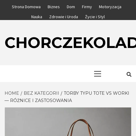
Skip
Strona Domowa
Biznes
Dom
Firmy
Motoryzacja
to
Nauka
Zdrowie i Uroda
Życie i Styl
content
CHORCZEKOLA
Primary
Menu
HOME
BEZ KATEGORII
TORBY TYPU TOTE VS WORKI
— RÓŻNICE I ZASTOSOWANIA