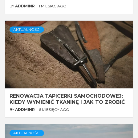
BY
ADDMINR
1 MIESIĄC AGO
AKTUALNOŚCI
RENOWACJA TAPICERKI SAMOCHODOWEJ:
KIEDY WYMIENIĆ TKANINĘ I JAK TO ZROBIĆ
BY
ADDMINR
6 MIESIĘCY AGO
AKTUALNOŚCI