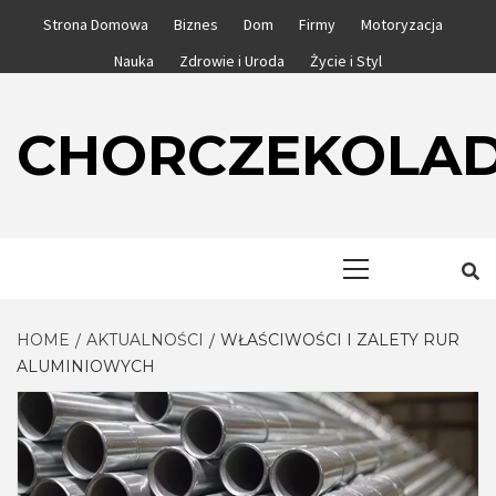
Skip
Strona Domowa
Biznes
Dom
Firmy
Motoryzacja
to
Nauka
Zdrowie i Uroda
Życie i Styl
content
CHORCZEKOLA
Primary
Menu
HOME
AKTUALNOŚCI
WŁAŚCIWOŚCI I ZALETY RUR
ALUMINIOWYCH