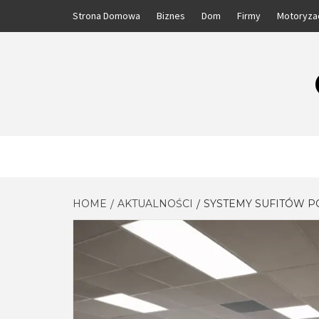
Skip
Strona Domowa
Biznes
Dom
Firmy
Motoryza
to
content
HOME
AKTUALNOŚCI
SYSTEMY SUFITÓW P