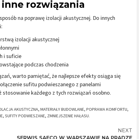
– inne rozwiązania
 sposób na poprawę izolacji akustycznej. Do innych
i:
twą izolacji akustycznej
hłonnymi
i suficie
 powstające podczas chodzenia
zań, warto pamiętać, że najlepsze efekty osiąga się
połączenie sufitu podwieszanego z panelami
iż stosowanie każdego z tych rozwiązań osobno.
OLACJA AKUSTYCZNA
,
MATERIAŁY BUDOWLANE
,
POPRAWA KOMFORTU
,
NE
,
SUFITY PODWIESZANE
,
ZMNIEJSZENIE HAŁASU.
NEXT
SERWIS SAECO W WARSZAWIE NA PRADZE