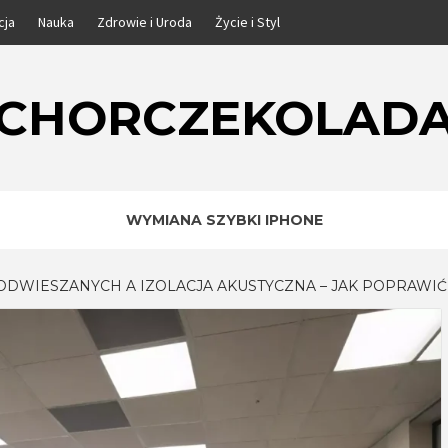
cja
Nauka
Zdrowie i Uroda
Życie i Styl
CHORCZEKOLAD
WYMIANA SZYBKI IPHONE
ODWIESZANYCH A IZOLACJA AKUSTYCZNA – JAK POPRAWI