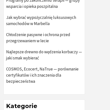
Programy po zakończeniu terapii — grupy
wsparcia i opieka poszpitalna
Jak wybrać wypożyczalnię luksusowych
samochodów w Marbella
Chłodzenie pasywne i ochrona przed
przegrzewaniem w lecie
Najlepsze drewno do wędzenia korbaczy —
jaki smak wybierać
COSMOS, Ecocert, NaTrue — porównanie
certyfikatów i ich znaczenia dla
bezpieczeństwa
Kategorie