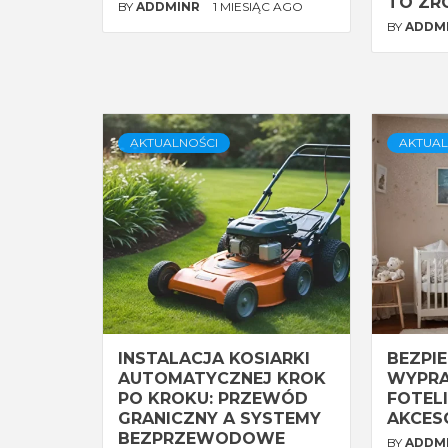
TO ZR
BY
ADDMINR
1 MIESIĄC AGO
BY
ADDM
AKTUALNOŚCI
AKTUAL
INSTALACJA KOSIARKI
BEZPI
AUTOMATYCZNEJ KROK
WYPRA
PO KROKU: PRZEWÓD
FOTELI
GRANICZNY A SYSTEMY
AKCES
BEZPRZEWODOWE
BY
ADDM