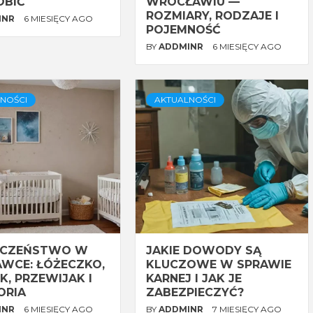
OBIĆ
WROCŁAWIU —
ROZMIARY, RODZAJE I
INR
6 MIESIĘCY AGO
POJEMNOŚĆ
BY
ADDMINR
6 MIESIĘCY AGO
NOŚCI
AKTUALNOŚCI
ECZEŃSTWO W
JAKIE DOWODY SĄ
WCE: ŁÓŻECZKO,
KLUCZOWE W SPRAWIE
K, PRZEWIJAK I
KARNEJ I JAK JE
ORIA
ZABEZPIECZYĆ?
INR
6 MIESIĘCY AGO
BY
ADDMINR
7 MIESIĘCY AGO