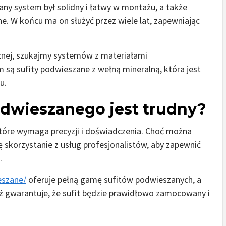
any system był solidny i łatwy w montażu, a także
e. W końcu ma on służyć przez wiele lat, zapewniając
ycznej, szukajmy systemów z materiałami
ą sufity podwieszane z wełną mineralną, która jest
u.
odwieszanego jest trudny?
tóre wymaga precyzji i doświadczenia. Choć można
ę skorzystanie z usług profesjonalistów, aby zapewnić
.
eszane/
oferuje pełną gamę sufitów podwieszanych, a
ż gwarantuje, że sufit będzie prawidłowo zamocowany i