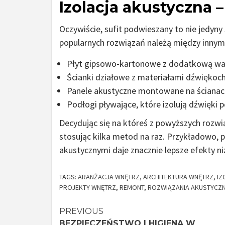
Izolacja akustyczna 
Oczywiście, sufit podwieszany to nie jedyny
popularnych rozwiązań należą między innym
Płyt gipsowo-kartonowe z dodatkową wars
Ścianki działowe z materiałami dźwiękoc
Panele akustyczne montowane na ścianach 
Podłogi pływające, które izolują dźwięki
Decydując się na któreś z powyższych rozwią
stosując kilka metod na raz. Przykładowo, 
akustycznymi daje znacznie lepsze efekty n
TAGS:
ARANŻACJA WNĘTRZ
,
ARCHITEKTURA WNĘTRZ
,
IZ
PROJEKTY WNĘTRZ
,
REMONT
,
ROZWIĄZANIA AKUSTYCZ
Continue
PREVIOUS
BEZPIECZEŃSTWO I HIGIENA W