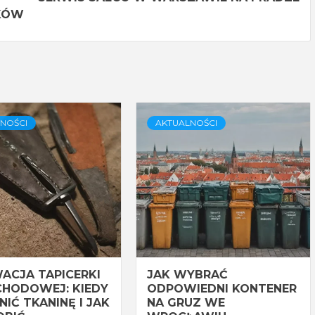
OKÓW
NOŚCI
AKTUALNOŚCI
ACJA TAPICERKI
JAK WYBRAĆ
HODOWEJ: KIEDY
ODPOWIEDNI KONTENER
IĆ TKANINĘ I JAK
NA GRUZ WE